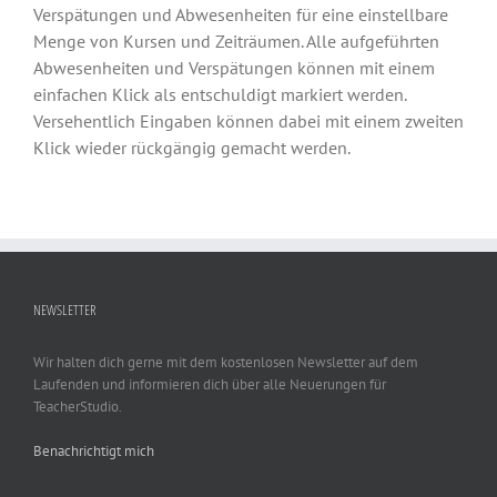
Verspätungen und Abwesenheiten für eine einstellbare
Menge von Kursen und Zeiträumen. Alle aufgeführten
Abwesenheiten und Verspätungen können mit einem
einfachen Klick als entschuldigt markiert werden.
Versehentlich Eingaben können dabei mit einem zweiten
Klick wieder rückgängig gemacht werden.
NEWSLETTER
Wir halten dich gerne mit dem kostenlosen Newsletter auf dem
Laufenden und informieren dich über alle Neuerungen für
TeacherStudio.
Benachrichtigt mich