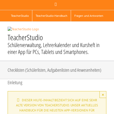
Zum
Facebook
Inhalt
springen
TeacherStudio
TeacherStudio-Handbuch
Fragen und Antworten
TeacherStudio
Schülerverwaltung, Lehrerkalender und Kursheft in
einer App für PCs, Tablets und Smartphones.
Checklisten (Schülerlisten, Aufgabenlisten und Anwesenheiten)
Einleitung
×
DIESER HILFE-INHALT BEZIEHT SICH AUF EINE SEHR
ALTE VERSION VON TEACHERSTUDIO. UNSER AKTUELLES
HANDBUCH FÜR DIE NEUSTEN APP-VERSIONEN FÜR