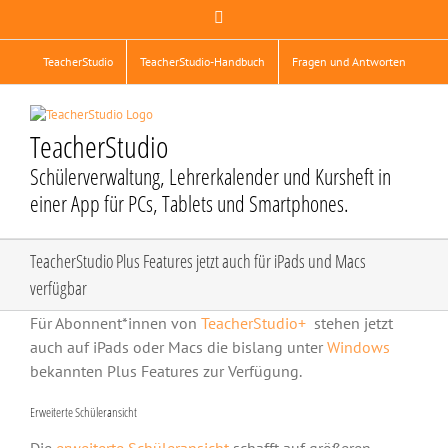
Zum
Facebook
Inhalt
springen
TeacherStudio
TeacherStudio-Handbuch
Fragen und Antworten
TeacherStudio
Schülerverwaltung, Lehrerkalender und Kursheft in
einer App für PCs, Tablets und Smartphones.
TeacherStudio Plus Features jetzt auch für iPads und Macs
verfügbar
Für Abonnent*innen von
TeacherStudio+
stehen jetzt
auch auf iPads oder Macs die bislang unter
Windows
bekannten Plus Features zur Verfügung.
Erweiterte Schüleransicht