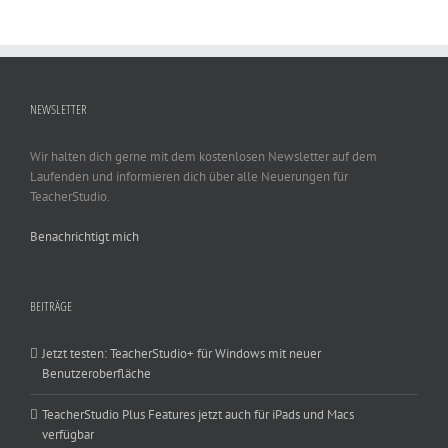
NEWSLETTER
Wir halten dich gerne mit dem kostenlosen Newsletter auf dem
Laufenden und informieren dich über alle Neuerungen für
TeacherStudio.
Benachrichtigt mich
BEITRÄGE
Jetzt testen: TeacherStudio+ für Windows mit neuer
Benutzeroberfläche
TeacherStudio Plus Features jetzt auch für iPads und Macs
verfügbar